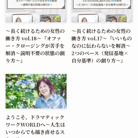
〜長く続けるための女性の
〜長く続けるための女性の
働き方 vol.18〜『オファ
働き方 vol.17〜『いいもの
ー・クロージングが苦手を
なのに伝わらないを解消〜
解消～説明不要の状態の創
2つのベース（発信基地×
り方～』
自分基準）の創り方〜』
ようこそ、ドラマティック
ワークWORLDへ〜人生は
いつからでも描き直せるス