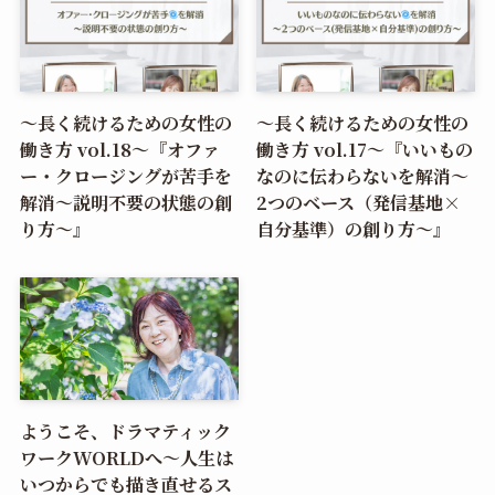
〜長く続けるための女性の
〜長く続けるための女性の
働き方 vol.18〜『オファ
働き方 vol.17〜『いいもの
ー・クロージングが苦手を
なのに伝わらないを解消〜
解消～説明不要の状態の創
2つのベース（発信基地×
り方～』
自分基準）の創り方〜』
ようこそ、ドラマティック
ワークWORLDへ〜人生は
いつからでも描き直せるス