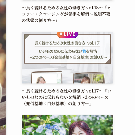
〜長く続けるための女性の働き方 vol.18〜『オ
ファー・クロージングが苦手を解消～説明不要
の状態の創り方～』
〜長く続けるための女性の働き方 vol.17〜『い
いものなのに伝わらないを解消〜2つのベース
（発信基地×自分基準）の創り方〜』