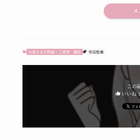
メ
お客さまの物語・ご感想
講座
発信整備
この
いいね 