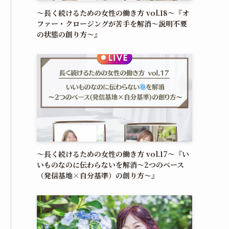
〜長く続けるための女性の働き方 vol.18〜『オ
ファー・クロージングが苦手を解消～説明不要
の状態の創り方～』
〜長く続けるための女性の働き方 vol.17〜『い
いものなのに伝わらないを解消〜2つのベース
（発信基地×自分基準）の創り方〜』